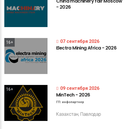
China
machinery
fair
Moscow
-
2026
07 сентября 2026
16+
Electra
Mining
Africa
-
2026
09 сентября 2026
16+
MinTech
-
2026
ГП:
инфопартнер
Казахстан, Павлодар