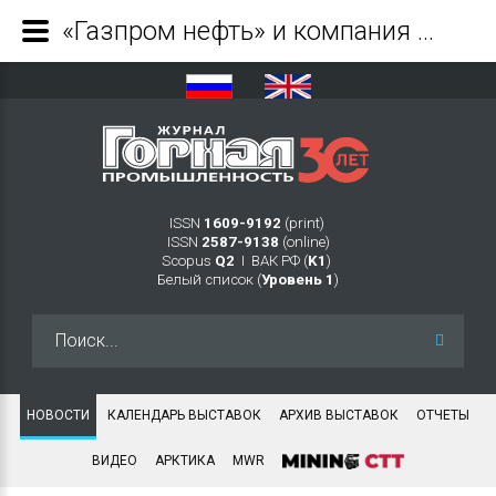
«Газпром нефть» и компания «Цифра» создали российскую цифровую платформу для управления производством - Журнал Горная промышленность
ISSN
1609-9192
(print)
ISSN
2587-9138
(online)
Scopus
Q2
Ι ВАК РФ (
K1
)
Белый список (
Уровень 1
)
Искать...
НОВОСТИ
КАЛЕНДАРЬ ВЫСТАВОК
АРХИВ ВЫСТАВОК
ОТЧЕТЫ
ВИДЕО
АРКТИКА
MWR