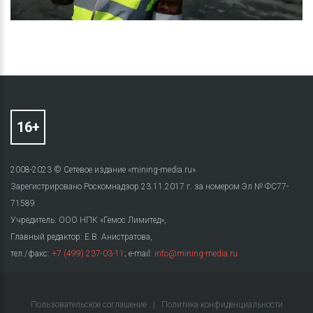
2008-2023 © Сетевое издание «mining-media.ru»
Зарегистрировано Роскомнадзор 23.11.2017 г. за номером Эл № ФС77-
71589
Учредитель: ООО НПК «Гемос Лимитед»,
Главный редактор: Е.В. Анистратова,
тел./факс:
+7 (499) 237-03-11
; e-mail:
info@mining-media.ru
Пользовательское соглашение
|
Политика конфиденциальности