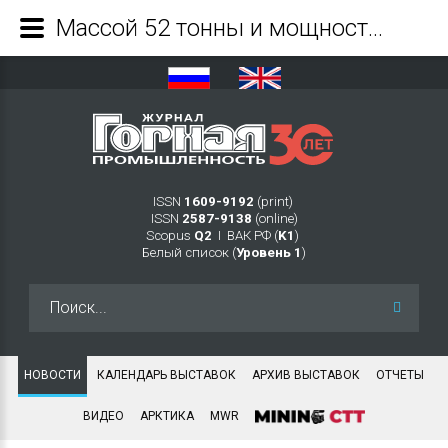
Массой 52 тонны и мощностью двигателя 502 л.с: под брендом ЧЕТРА изготовлена новая модель бульдозера - Журнал Горная промышленность
ISSN
1609-9192
(print)
ISSN
2587-9138
(online)
Scopus
Q2
Ι ВАК РФ (
K1
)
Белый список (
Уровень 1
)
Искать...
НОВОСТИ
КАЛЕНДАРЬ ВЫСТАВОК
АРХИВ ВЫСТАВОК
ОТЧЕТЫ
ВИДЕО
АРКТИКА
MWR