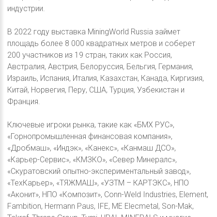
индустрии.
В 2022 году выставка MiningWorld Russia займет
площадь более 8 000 квадратных метров и соберет
200 участников из 19 стран, таких как Россия,
Австралия, Австрия, Белоруссия, Бельгия, Германия,
Израиль, Испания, Италия, Казахстан, Канада, Киргизия,
Китай, Норвегия, Перу, США, Турция, Узбекистан и
Франция.
Ключевые игроки рынка, такие как «БМХ РУС»,
«Горнопромышленная финансовая компания»,
«Дробмаш», «Индэк», «Канекс», «Канмаш ДСО»,
«Карьер-Сервис», «КМЗКО», «Север Минералс»,
«Скуратовский опытно-экспериментальный завод»,
«ТехКарьер», «ТЯЖМАШ», «УЗТМ – КАРТЭКС», НПО
«Аконит», НПО «Композит», Conn-Weld Industries, Element,
Fambition, Hermann Paus, IFE, ME Elecmetal, Son-Mak,