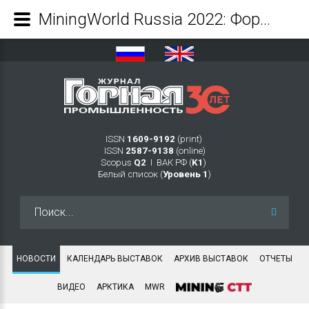
MiningWorld Russia 2022: Форум лидеров горнодобывающей отрасли, тренды и перспективы - Журнал Горная промышленность
ISSN
1609-9192
(print)
ISSN
2587-9138
(online)
Scopus
Q2
Ι ВАК РФ (
K1
)
Белый список (
Уровень 1
)
Искать...
НОВОСТИ
КАЛЕНДАРЬ ВЫСТАВОК
АРХИВ ВЫСТАВОК
ОТЧЕТЫ
ВИДЕО
АРКТИКА
MWR