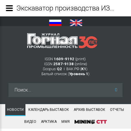
Экскаватор производства ИЗ-КАРТЭКС начал работу на ГОКе «Павлик» - Журнал Горная промышленность
ISSN
1609-9192
(print)
ISSN
2587-9138
(online)
Scopus
Q2
Ι ВАК РФ (
K1
)
Белый список (
Уровень 1
)
Искать...
НОВОСТИ
КАЛЕНДАРЬ ВЫСТАВОК
АРХИВ ВЫСТАВОК
ОТЧЕТЫ
ВИДЕО
АРКТИКА
MWR