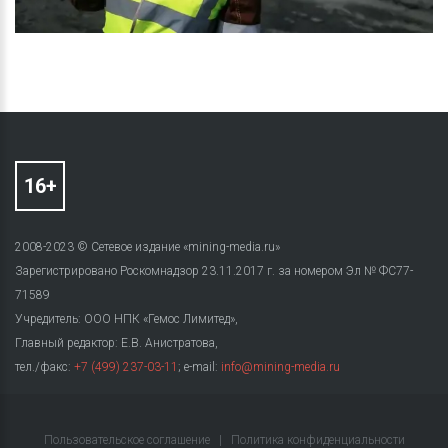
2008-2023 © Сетевое издание «mining-media.ru»
Зарегистрировано Роскомнадзор 23.11.2017 г. за номером Эл № ФС77-
71589
Учредитель: ООО НПК «Гемос Лимитед»,
Главный редактор: Е.В. Анистратова,
тел./факс:
+7 (499) 237-03-11
; e-mail:
info@mining-media.ru
Пользовательское соглашение
|
Политика конфиденциальности