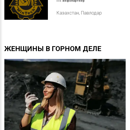
ГП:
инфопартнер
Казахстан, Павлодар
ЖЕНЩИНЫ
В
ГОРНОМ
ДЕЛЕ