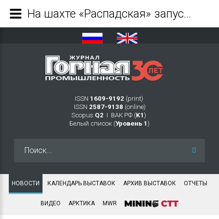
На шахте «Распадская» запустили новую лаву - Журнал Горная промышленность
ISSN
1609-9192
(print)
ISSN
2587-9138
(online)
Scopus
Q2
Ι ВАК РФ (
K1
)
Белый список (
Уровень 1
)
Искать...
НОВОСТИ
КАЛЕНДАРЬ ВЫСТАВОК
АРХИВ ВЫСТАВОК
ОТЧЕТЫ
ВИДЕО
АРКТИКА
MWR