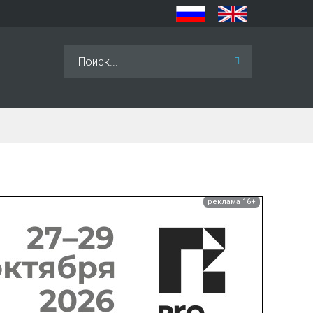
Искать...
реклама 16+