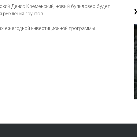
ский Денис Кременский, новый бульдозер будет
я рыхления грунтов.
ках ежегодной инвестиционной программы.