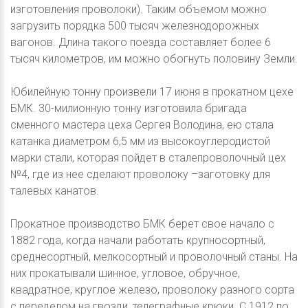
изготовления проволоки). Таким объемом можно
загрузить порядка 500 тысяч железнодорожных
вагонов. Длина такого поезда составляет более 6
тысяч километров, им можно обогнуть половину Земли.
Юбилейную тонну произвели 17 июня в прокатном цехе
БМК. 30-милионную тонну изготовила бригада
сменного мастера цеха Сергея Володина, ею стала
катанка диаметром 6,5 мм из высокоуглеродистой
марки стали, которая пойдет в сталепроволочный цех
№4, где из нее сделают проволоку –заготовку для
талевых канатов.
Прокатное производство БМК берет свое начало с
1882 года, когда начали работать крупносортный,
среднесортный, мелкосортный и проволочный станы. На
них прокатывали шинное, угловое, обручное,
квадратное, круглое железо, проволоку разного сорта
с переделом на гвозди, телеграфные крюки. С 1912 по