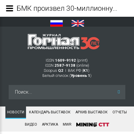
БМК произвел 30-миллионную тонну проката - Журнал Горная промышленность
ISSN
1609-9192
(print)
ISSN
2587-9138
(online)
Scopus
Q2
Ι ВАК РФ (
K1
)
Белый список (
Уровень 1
)
Искать...
НОВОСТИ
КАЛЕНДАРЬ ВЫСТАВОК
АРХИВ ВЫСТАВОК
ОТЧЕТЫ
ВИДЕО
АРКТИКА
MWR