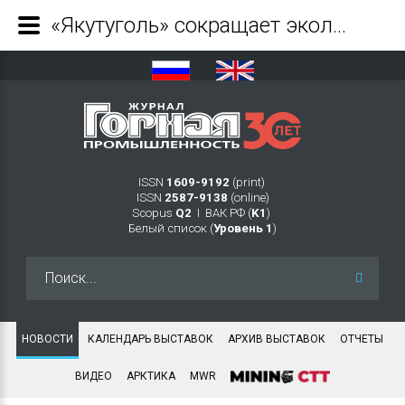
«Якутуголь» сокращает экологические риски - Журнал Горная промышленность
ISSN
1609-9192
(print)
ISSN
2587-9138
(online)
Scopus
Q2
Ι ВАК РФ (
K1
)
Белый список (
Уровень 1
)
Искать...
НОВОСТИ
КАЛЕНДАРЬ ВЫСТАВОК
АРХИВ ВЫСТАВОК
ОТЧЕТЫ
ВИДЕО
АРКТИКА
MWR