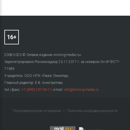
2008-2023 © Сетевое издание «mining-media.ru»
Зарегистрировано Роскомнадзор 23.11.2017 г. за номером Эл № ФС77-
71589
Учредитель: ООО НПК «Гемос Лимитед»,
Главный редактор: Е.В. Анистратова,
тел./факс:
+7 (499) 237-03-11
; e-mail:
info@mining-media.ru
Пользовательское соглашение
|
Политика конфиденциальности