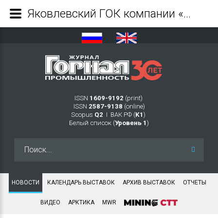
Яковлевский ГОК компании «Северсталь» переходит на цифровой контроль спуска работников в шахту - Журнал Горная промышленность
ISSN
1609-9192
(print)
ISSN
2587-9138
(online)
Scopus
Q2
Ι ВАК РФ (
K1
)
Белый список (
Уровень 1
)
Искать...
НОВОСТИ
КАЛЕНДАРЬ ВЫСТАВОК
АРХИВ ВЫСТАВОК
ОТЧЕТЫ
ВИДЕО
АРКТИКА
MWR