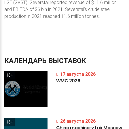
LSE (SVST). Severstal reported revenue of $11.6 million
and EBITDA of $6 bln in 2021. Severstal’s crude steel
production in 2021 reached 11.6 million tonnes.
КАЛЕНДАРЬ
ВЫСТАВОК
17 августа 2026
16+
WMC
2026
26 августа 2026
16+
China
machinery
fair
Moscow