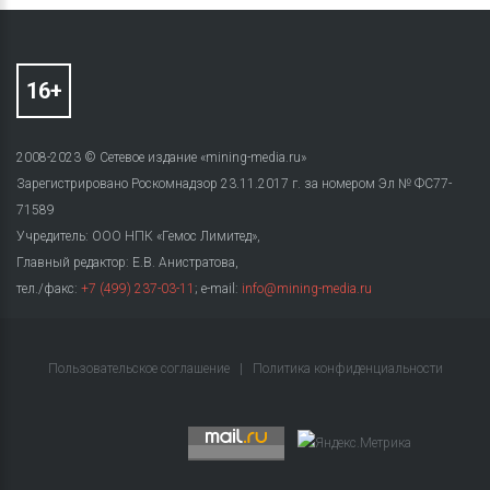
2008-2023 © Сетевое издание «mining-media.ru»
Зарегистрировано Роскомнадзор 23.11.2017 г. за номером Эл № ФС77-
71589
Учредитель: ООО НПК «Гемос Лимитед»,
Главный редактор: Е.В. Анистратова,
тел./факс:
+7 (499) 237-03-11
; e-mail:
info@mining-media.ru
Пользовательское соглашение
|
Политика конфиденциальности