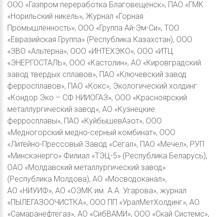
ООО «Газпром переработка Благовещенск», ПАО «ГМК
«Норильский никель», Журнал «Горная
Промышленность», ООО «Группа Ай-Эм-Си», ТОО
«Евразийская Группа» (Республика Казахстан), ООО
«ЗВО «Альтерна», ООО «ИНТЕХЭКО», ООО «ИТЦ
«ЭНЕРГОСТАЛЬ», ООО «Кастолин», АО «Кировградский
завод твердых сплавов», ПАО «Ключевский завод
ферросплавов», ПАО «Кокс», Экологический холдинг
«Кондор Эко – СФ НИИОГАЗ», ООО «Красноярский
металлургический завод», АО «Кузнецкие
ферросплавы», ПАО «КуйбышевАзот», ООО
«Медногорский медно-серный комбинат», ООО
«Литейно-Прессовый Завод «Сегал», ПАО «Мечел», РУП
«Минскэнерго» Филиал «ТЭЦ-5» (Республика Беларусь),
ОАО «Молдавский металлургический завод»
(Республика Молдова), АО «Мосводоканал»,
АО «НИУИФ», АО «ОЭМК им. А.А. Угарова», журнал
«ПЫЛЕГАЗООЧИСТКА», ООО ПП «УралМетХолдинг», АО
«Самаранефтегаз», АО «СибВАМИ», ООО «Скай Системс»,