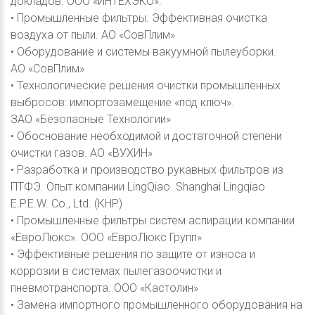
докладов. ООО «ИНТЕХЭКО».
• Промышленные фильтры. Эффективная очистка
воздуха от пыли. АО «СовПлим»
• Оборудование и системы вакуумной пылеуборки.
АО «СовПлим»
• Технологические решения очистки промышленных
выбросов: импортозамещение «под ключ».
ЗАО «Безопасные Технологии»
• Обоснование необходимой и достаточной степени
очистки газов. АО «ВУХИН»
• Разработка и производство рукавных фильтров из
ПТФЭ. Опыт компании LingQiao. Shanghai Lingqiao
E.P.E.W. Co., Ltd. (КНР)
• Промышленные фильтры систем аспирации компании
«ЕвроЛюкс». ООО «ЕвроЛюкс Групп»
• Эффективные решения по защите от износа и
коррозии в системах пылегазоочистки и
пневмотранспорта. ООО «Кастолин»
• Замена импортного промышленного оборудования на