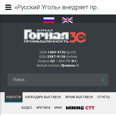
«Русский Уголь» внедряет программы автоматизации производственных процессов в Красноярском крае - Журнал Горная промышленность
ISSN
1609-9192
(print)
ISSN
2587-9138
(online)
Scopus
Q2
Ι ВАК РФ (
K1
)
Белый список (
Уровень 1
)
Искать...
НОВОСТИ
КАЛЕНДАРЬ ВЫСТАВОК
АРХИВ ВЫСТАВОК
ОТЧЕТЫ
ВИДЕО
АРКТИКА
MWR