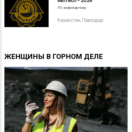
MinTech
-
2026
ГП:
инфопартнер
Казахстан, Павлодар
ЖЕНЩИНЫ
В
ГОРНОМ
ДЕЛЕ