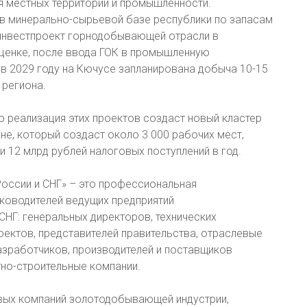
я местных территорий и промышленности.
в минерально-сырьевой базе республики по запасам
 инвестпроект горнодобывающей отрасли в
оценке, после ввода ГОК в промышленную
 в 2029 году на Кючусе запланирована добыча 10-15
 региона.
о реализация этих проектов создаст новый кластер
е, который создаст около 3 000 рабочих мест,
и 12 млрд рублей налоговых поступлений в год.
оссии и СНГ» – это профессиональная
ководителей ведущих предприятий
Г: генеральных директоров, технических
оектов, представителей правительства, отраслевые
азработчиков, производителей и поставщиков
тно-строительные компании.
ых компаний золотодобывающей индустрии,