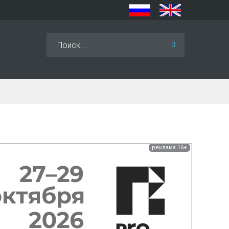
Искать...
реклама 16+