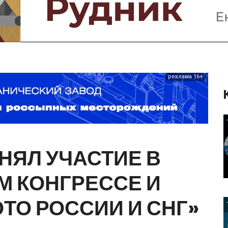
Предприятия и компании
Интервью
Выставки, Конференции
Женщины в горном деле
реклама 16+
НЯЛ
УЧАСТИЕ
В
М
КОНГРЕССЕ
И
ОТО
РОССИИ
И
СНГ»