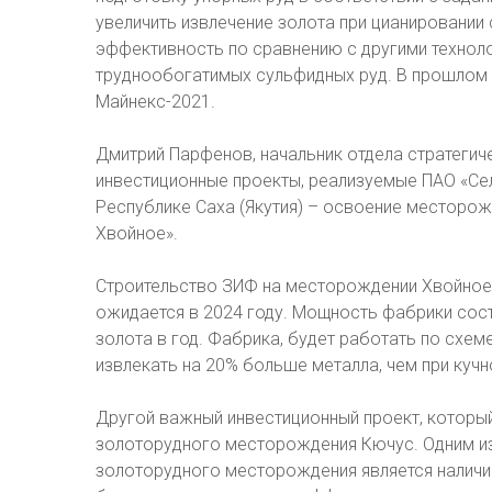
увеличить извлечение золота при цианировании
эффективность по сравнению с другими техноло
труднообогатимых сульфидных руд. В прошлом г
Майнекс-2021.
Дмитрий Парфенов, начальник отдела стратегич
инвестиционные проекты, реализуемые ПАО «Сел
Республике Саха (Якутия) – освоение месторо
Хвойное».
Строительство ЗИФ на месторождении Хвойное 
ожидается в 2024 году. Мощность фабрики соста
золота в год. Фабрика, будет работать по схем
извлекать на 20% больше металла, чем при куч
Другой важный инвестиционный проект, который
золоторудного месторождения Кючус. Одним и
золоторудного месторождения является наличи