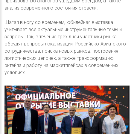
производство аналогов ушедшим брендам, а также
анализ современного состояния отрасли.
Шагая в ногу со временем, юбилейная выставка
учитывает все актуальные инструментальные темы и
запросы. Так, в течение трех дней участники рынка
обсудят вопросы локализации, Российско-Азиатского
сотрудничества, поиска новых рынков, построения
логистических цепочек, а также трансформацию
ритейла и работу на маркетплейсах в современных
условиях.