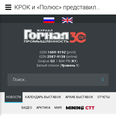
КРОК и «Полюс» представили систему мониторинга и управления хвостохранилищами на форуме МАЙНЕКС - 2022 - Журнал Горная промышленность
ISSN
1609-9192
(print)
ISSN
2587-9138
(online)
Scopus
Q2
Ι ВАК РФ (
K1
)
Белый список (
Уровень 1
)
Искать...
НОВОСТИ
КАЛЕНДАРЬ ВЫСТАВОК
АРХИВ ВЫСТАВОК
ОТЧЕТЫ
ВИДЕО
АРКТИКА
MWR