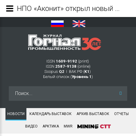
НПО «Аконит» открыл новый завод по производству высокотехнологичных металлоконструкций в ОЭЗ «Алабуга» - Журнал Горная промышленность
ISSN
1609-9192
(print)
ISSN
2587-9138
(online)
Scopus
Q2
Ι ВАК РФ (
K1
)
Белый список (
Уровень 1
)
Искать...
НОВОСТИ
КАЛЕНДАРЬ ВЫСТАВОК
АРХИВ ВЫСТАВОК
ОТЧЕТЫ
ВИДЕО
АРКТИКА
MWR