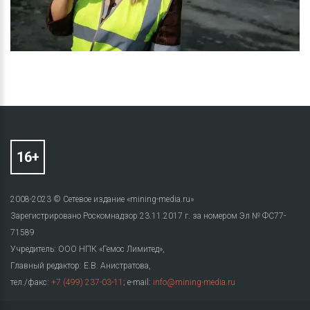
2008-2023 © Сетевое издание «mining-media.ru»
Зарегистрировано Роскомнадзор 23.11.2017 г. за номером Эл № ФС77-
71589
Учредитель: ООО НПК «Гемос Лимитед»,
Главный редактор: Е.В. Анистратова,
тел./факс:
+7 (499) 237-03-11
; e-mail:
info@mining-media.ru