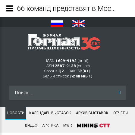
66 команд представят в Москве инженерные решения в сфере Индустрии 4.0 - Журнал Горная промышленность
ISSN
1609-9192
(print)
ISSN
2587-9138
(online)
Scopus
Q2
Ι ВАК РФ (
K1
)
Белый список (
Уровень 1
)
Искать...
НОВОСТИ
КАЛЕНДАРЬ ВЫСТАВОК
АРХИВ ВЫСТАВОК
ОТЧЕТЫ
ВИДЕО
АРКТИКА
MWR