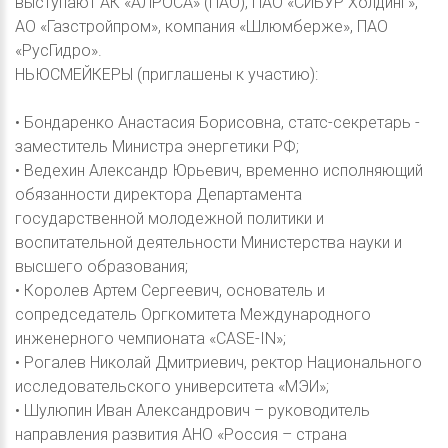
выступают АК «АЛРОСА» (ПАО), ПАО «СИБУР Холдинг»,
АО «Газстройпром», компания «Шлюмберже», ПАО
«РусГидро».
НЬЮСМЕЙКЕРЫ (приглашены к участию):
• Бондаренко Анастасия Борисовна, статс-секретарь -
заместитель Министра энергетики РФ;
• Ведехин Александр Юрьевич, временно исполняющий
обязанности директора Департамента
государственной молодежной политики и
воспитательной деятельности Министерства науки и
высшего образования;
• Королев Артем Сергеевич, основатель и
сопредседатель Оргкомитета Международного
инженерного чемпионата «CASE-IN»;
• Рогалев Николай Дмитриевич, ректор Национального
исследовательского университета «МЭИ»;
• Шулюпин Иван Александрович – руководитель
направления развития АНО «Россия – страна