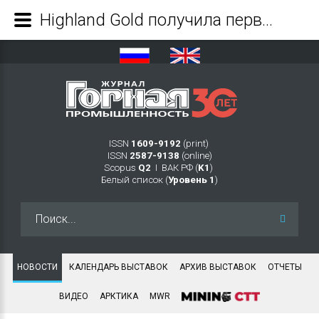
Highland Gold получила первое золото с карьера Талатуй - Журнал Горная промышленность
ISSN
1609-9192
(print)
ISSN
2587-9138
(online)
Scopus
Q2
Ι ВАК РФ (
K1
)
Белый список (
Уровень 1
)
Искать...
НОВОСТИ
КАЛЕНДАРЬ ВЫСТАВОК
АРХИВ ВЫСТАВОК
ОТЧЕТЫ
ВИДЕО
АРКТИКА
MWR