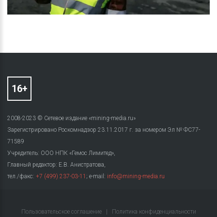
2008-2023 © Сетевое издание «mining-media.ru»
Зарегистрировано Роскомнадзор 23.11.2017 г. за номером Эл № ФС77-
71589
Учредитель: ООО НПК «Гемос Лимитед»,
Главный редактор: Е.В. Анистратова,
тел./факс:
+7 (499) 237-03-11
; e-mail:
info@mining-media.ru
Пользовательское соглашение
|
Политика конфиденциальности