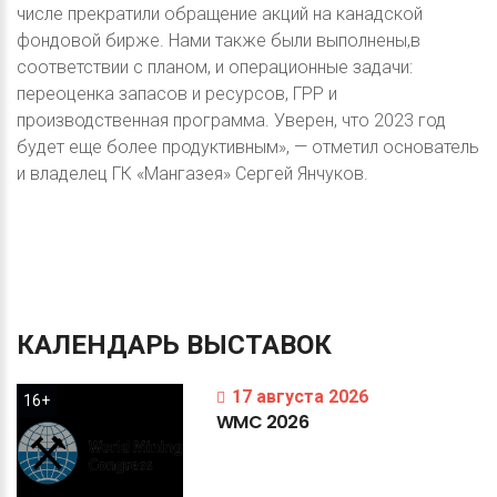
числе прекратили обращение акций на канадской
фондовой бирже. Нами также были выполнены,в
соответствии с планом, и операционные задачи:
переоценка запасов и ресурсов, ГРР и
производственная программа. Уверен, что 2023 год
будет еще более продуктивным», — отметил основатель
и владелец ГК «Мангазея» Сергей Янчуков.
КАЛЕНДАРЬ
ВЫСТАВОК
17 августа 2026
16+
WMC
2026