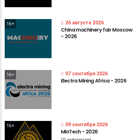
26 августа 2026
16+
China
machinery
fair
Moscow
-
2026
07 сентября 2026
16+
Electra
Mining
Africa
-
2026
09 сентября 2026
16+
MinTech
-
2026
ГП:
инфопартнер