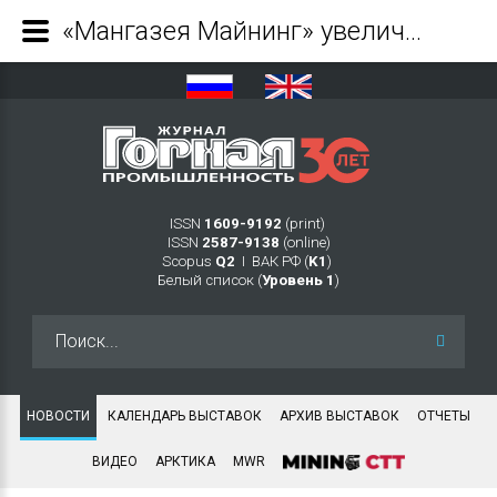
«Мангазея Майнинг» увеличила производство золота на 22% в 2022 году - Журнал Горная промышленность
ISSN
1609-9192
(print)
ISSN
2587-9138
(online)
Scopus
Q2
Ι ВАК РФ (
K1
)
Белый список (
Уровень 1
)
Искать...
НОВОСТИ
КАЛЕНДАРЬ ВЫСТАВОК
АРХИВ ВЫСТАВОК
ОТЧЕТЫ
ВИДЕО
АРКТИКА
MWR