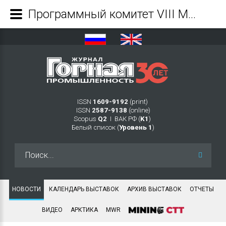
Программный комитет VIII Международной конференции «Арктика: устойчивое развитие» ведет работу по формированию деловой программы мероприятия. - Журнал Горная промышленность
ISSN
1609-9192
(print)
ISSN
2587-9138
(online)
Scopus
Q2
Ι ВАК РФ (
K1
)
Белый список (
Уровень 1
)
Искать...
НОВОСТИ
КАЛЕНДАРЬ ВЫСТАВОК
АРХИВ ВЫСТАВОК
ОТЧЕТЫ
ВИДЕО
АРКТИКА
MWR