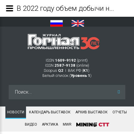
В 2022 году объем добычи на предприятиях ЭЛСИ приблизился к 45 млн тонн - Журнал Горная промышленность
ISSN
1609-9192
(print)
ISSN
2587-9138
(online)
Scopus
Q2
Ι ВАК РФ (
K1
)
Белый список (
Уровень 1
)
Искать...
НОВОСТИ
КАЛЕНДАРЬ ВЫСТАВОК
АРХИВ ВЫСТАВОК
ОТЧЕТЫ
ВИДЕО
АРКТИКА
MWR