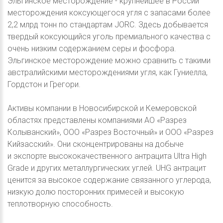
Эльгинское месторождение - крупнейшее в России
месторождения коксующегося угля с запасами более
2,2 млрд тонн по стандартам JORC. Здесь добывается
твердый коксующийся уголь премиального качества с
очень низким содержанием серы и фосфора.
Эльгинское месторождение можно сравнить с такими
австралийскими месторождениями угля, как Гуниелла,
Гордстон и Грегори.
Активы компании в Новосибирской и Кемеровской
областях представлены компаниями АО «Разрез
Колыванский», ООО «Разрез Восточный» и ООО «Разрез
Кийзасский». Они сконцентрированы на добыче
и экспорте высококачественного антрацита Ultra High
Grade и других металлургических углей. UHG антрацит
ценится за высокое содержание связанного углерода,
низкую долю посторонних примесей и высокую
теплотворную способность.