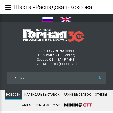
Шахта «Распадская-Коксовая» отметила 20-летний юбилей - Журнал Горная промышленность
ISSN
1609-9192
(print)
ISSN
2587-9138
(online)
Scopus
Q2
Ι ВАК РФ (
K1
)
Белый список (
Уровень 1
)
Искать...
НОВОСТИ
КАЛЕНДАРЬ ВЫСТАВОК
АРХИВ ВЫСТАВОК
ОТЧЕТЫ
ВИДЕО
АРКТИКА
MWR