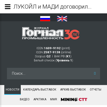
ЛУКОЙЛ и МАДИ договорились о стратегическом партнерстве - Журнал Горная промышленность
ISSN
1609-9192
(print)
ISSN
2587-9138
(online)
Scopus
Q2
Ι ВАК РФ (
K1
)
Белый список (
Уровень 1
)
Искать...
НОВОСТИ
КАЛЕНДАРЬ ВЫСТАВОК
АРХИВ ВЫСТАВОК
ОТЧЕТЫ
ВИДЕО
АРКТИКА
MWR