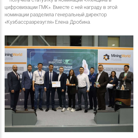
цифровизации ГМК». Вместе с ней награду в этой
номинации разделила генеральный директор
«Кузбассразрезугля» Елена Дробина.