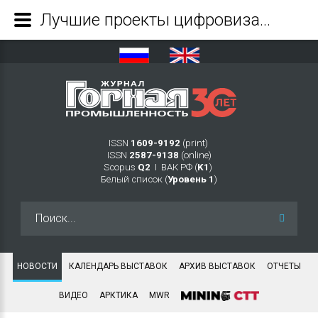
Лучшие проекты цифровизации горно-металлургического сектора отмечены наградой «Горная индустрия 4.0» - Журнал Горная промышленность
ISSN
1609-9192
(print)
ISSN
2587-9138
(online)
Scopus
Q2
Ι ВАК РФ (
K1
)
Белый список (
Уровень 1
)
Искать...
НОВОСТИ
КАЛЕНДАРЬ ВЫСТАВОК
АРХИВ ВЫСТАВОК
ОТЧЕТЫ
ВИДЕО
АРКТИКА
MWR