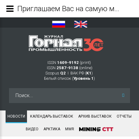
Приглашаем Вас на самую масштабную отраслевую синергию года! - Журнал Горная промышленность
ISSN
1609-9192
(print)
ISSN
2587-9138
(online)
Scopus
Q2
Ι ВАК РФ (
K1
)
Белый список (
Уровень 1
)
Искать...
НОВОСТИ
КАЛЕНДАРЬ ВЫСТАВОК
АРХИВ ВЫСТАВОК
ОТЧЕТЫ
ВИДЕО
АРКТИКА
MWR