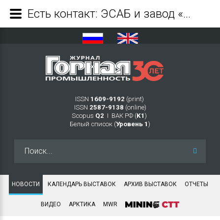
Есть контакт: ЭСАБ и завод «ТЕМПЕР» расширяют сотрудничество - Журнал Горная промышленность
ISSN
1609-9192
(print)
ISSN
2587-9138
(online)
Scopus
Q2
Ι ВАК РФ (
K1
)
Белый список (
Уровень 1
)
Искать...
НОВОСТИ
КАЛЕНДАРЬ ВЫСТАВОК
АРХИВ ВЫСТАВОК
ОТЧЕТЫ
ВИДЕО
АРКТИКА
MWR