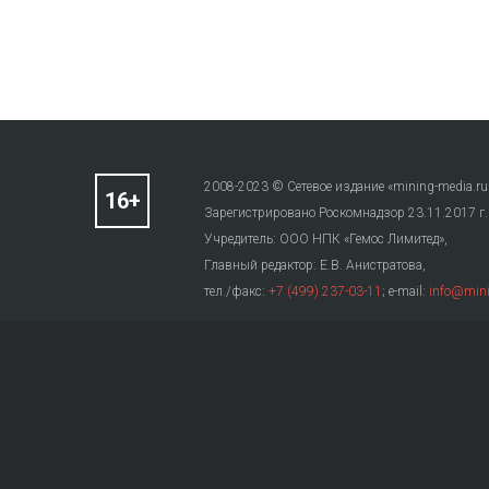
2008-2023 © Сетевое издание «mining-media.ru
Зарегистрировано Роскомнадзор 23.11.2017 г
Учредитель: ООО НПК «Гемос Лимитед»,
Главный редактор: Е.В. Анистратова,
тел./факс:
+7 (499) 237-03-11
; e-mail:
info@mini