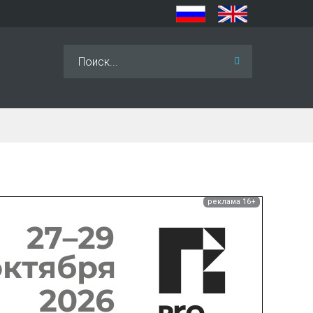
Искать...
реклама 16+