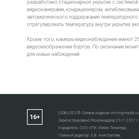
разработано стационарное укрытие с системой
видеокамерами, кондиционером, антибликовыми 
автоматического поддержания температурного
отрегулировать температуру внутри укрытия, вк
Кроме того, камеры видеонаблюдения имеют 25
видеоизображения бортов. По окончании монит
для новых наблюдений.
2008-2023 © Сетевое издание «mining-media.ru
Зарегистрировано Роскомнадзор 23.11.2017 г
Учредитель: ООО НПК «Гемос Лимитед»,
Главный редактор: Е.В. Анистратова,