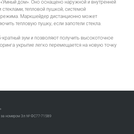
 «Умный дом». Оно оснащено наружной и внутренней
стеклами, тепловой пушкой, системой
 режима. Маркшейдер дистанционно может
лючить тепловую пушку, если запотели стекла.
-кратный зум и позволяют получить высокоточное
оринга укрытие легко перемещается на новую точку
»
. за номером Эл № ФС77-71589