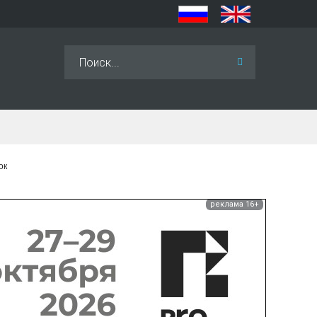
Искать...
ок
реклама 16+