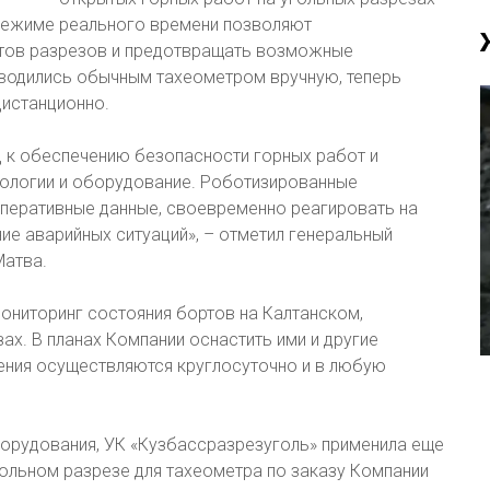
режиме реального времени позволяют
ртов разрезов и предотвращать возможные
одились обычным тахеометром вручную, теперь
истанционно.
 к обеспечению безопасности горных работ и
нологии и оборудование. Роботизированные
оперативные данные, своевременно реагировать на
е аварийных ситуаций», – отметил генеральный
Матва.
ониторинг состояния бортов на Калтанском,
х. В планах Компании оснастить ими и другие
ения осуществляются круглосуточно и в любую
орудования, УК «Кузбассразрезуголь» применила еще
ольном разрезе для тахеометра по заказу Компании