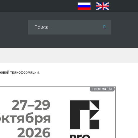
Искать...
фровой трансформации.
реклама 16+