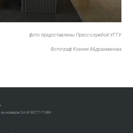
фото предоставлены Пресс-службой УГГУ
Фотограф Ксения Абдрахманова
»
. за номером Эл № ФС77-71589