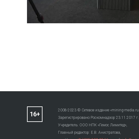
2008-2023 © Сетевое издание «mining-media.ru
Зарегистрировано Роскомнадзор 23.11.2017 г
Учредитель: ООО НПК «Гемос Лимитед»,
Главный редактор: Е.В. Анистратова,