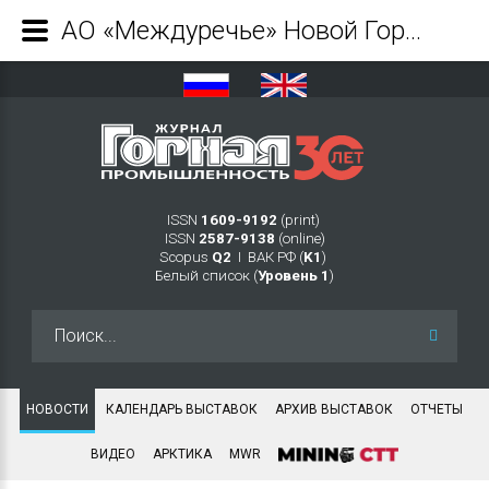
АО «Междуречье» Новой Горной Управляющей Компании расширяет парк карьерной техники - Журнал Горная промышленность
ISSN
1609-9192
(print)
ISSN
2587-9138
(online)
Scopus
Q2
Ι ВАК РФ (
K1
)
Белый список (
Уровень 1
)
Искать...
НОВОСТИ
КАЛЕНДАРЬ ВЫСТАВОК
АРХИВ ВЫСТАВОК
ОТЧЕТЫ
ВИДЕО
АРКТИКА
MWR