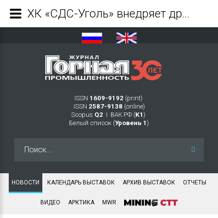
ХК «СДС-Уголь» внедряет дробильный комплекс на ОФ «Черниговская» - Журнал Горная промышленность
ISSN
1609-9192
(print)
ISSN
2587-9138
(online)
Scopus
Q2
Ι ВАК РФ (
K1
)
Белый список (
Уровень 1
)
Искать...
НОВОСТИ
КАЛЕНДАРЬ ВЫСТАВОК
АРХИВ ВЫСТАВОК
ОТЧЕТЫ
ВИДЕО
АРКТИКА
MWR