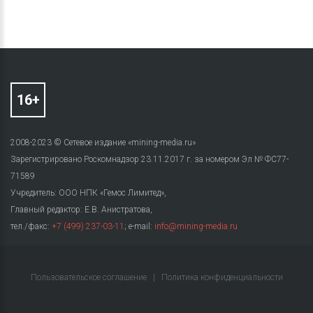
2008-2023 © Сетевое издание «mining-media.ru»
Зарегистрировано Роскомнадзор 23.11.2017 г. за номером Эл № ФС77-
71589
Учредитель: ООО НПК «Гемос Лимитед»,
Главный редактор: Е.В. Анистратова,
тел./факс:
+7 (499) 237-03-11
; e-mail:
info@mining-media.ru
Пользовательское соглашение
|
Политика конфиденциальности