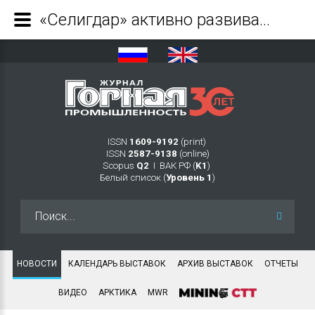
«Селигдар» активно развивает инвестиционный проект по строительству комплекса Хвойный - Журнал Горная промышленность
ISSN
1609-9192
(print)
ISSN
2587-9138
(online)
Scopus
Q2
Ι ВАК РФ (
K1
)
Белый список (
Уровень 1
)
Искать...
НОВОСТИ
КАЛЕНДАРЬ ВЫСТАВОК
АРХИВ ВЫСТАВОК
ОТЧЕТЫ
ВИДЕО
АРКТИКА
MWR