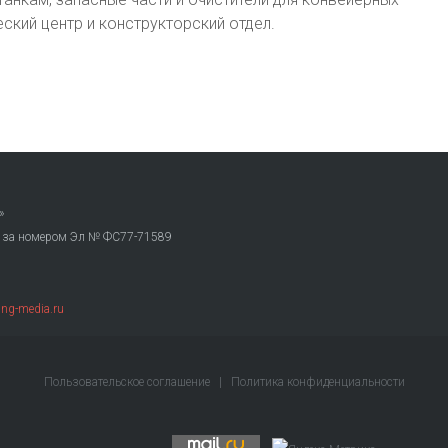
еский центр и конструкторский отдел.
»
. за номером Эл № ФС77-71589
ng-media.ru
Пользовательское соглашение
|
Политика конфиденциальности