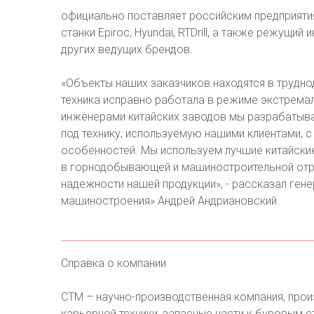
официально поставляет российским предприяти
станки Epiroc, Hyundai, RTDrill, а также режущий 
других ведущих брендов.
«Объекты наших заказчиков находятся в трудно
техника исправно работала в режиме экстремал
инженерами китайских заводов мы разрабатыва
под технику, используемую нашими клиентами, с
особенностей. Мы используем лучшие китайские
в горнодобывающей и машиностроительной отра
надежности нашей продукции», - рассказал ген
машиностроения» Андрей Андриановский.
Справка о компании
СТМ – научно-производственная компания, прои
карьерной техники, запасные части к буровым с