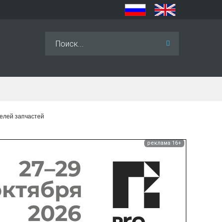
Искать...
елей запчастей
реклама 16+