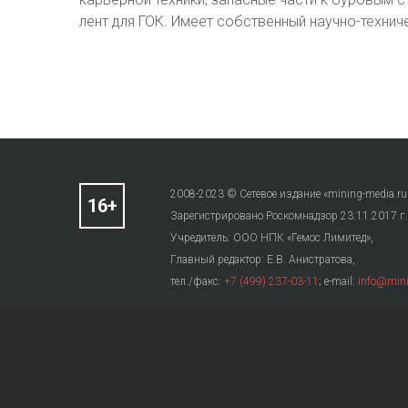
лент для ГОК. Имеет собственный научно-технич
2008-2023 © Сетевое издание «mining-media.ru
Зарегистрировано Роскомнадзор 23.11.2017 г
Учредитель: ООО НПК «Гемос Лимитед»,
Главный редактор: Е.В. Анистратова,
тел./факс:
+7 (499) 237-03-11
; e-mail:
info@mini