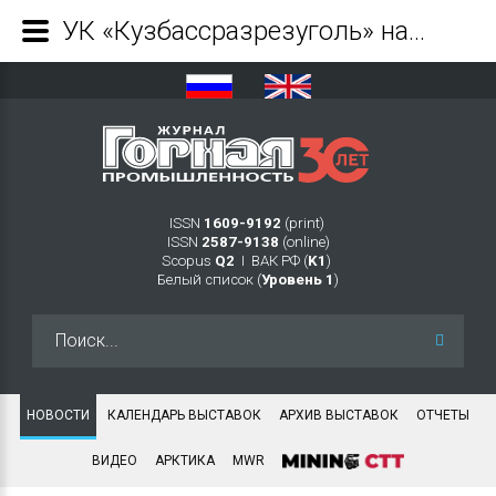
УК «Кузбассразрезуголь» начала оснащать экскаваторы инновационными системами кругового обзора - Журнал Горная промышленность
ISSN
1609-9192
(print)
ISSN
2587-9138
(online)
Scopus
Q2
Ι ВАК РФ (
K1
)
Белый список (
Уровень 1
)
Искать...
НОВОСТИ
КАЛЕНДАРЬ ВЫСТАВОК
АРХИВ ВЫСТАВОК
ОТЧЕТЫ
ВИДЕО
АРКТИКА
MWR