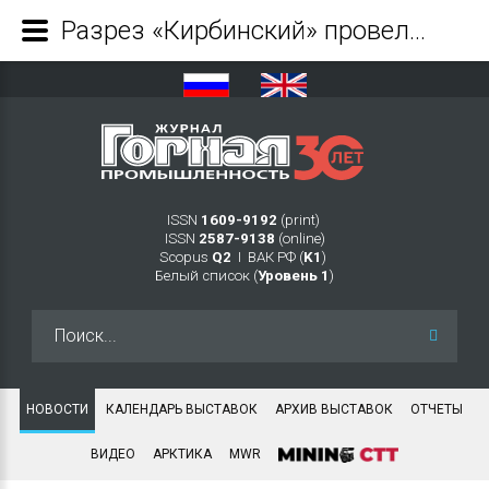
Разрез «Кирбинский» провел профориентационную экскурсию для будущих горняков - Журнал Горная промышленность
ISSN
1609-9192
(print)
ISSN
2587-9138
(online)
Scopus
Q2
Ι ВАК РФ (
K1
)
Белый список (
Уровень 1
)
Искать...
НОВОСТИ
КАЛЕНДАРЬ ВЫСТАВОК
АРХИВ ВЫСТАВОК
ОТЧЕТЫ
ВИДЕО
АРКТИКА
MWR