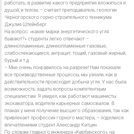
работать, в развитие какого предприятия вложиться и
душой, и телом, – считает преподаватель геологии
Черногорского горно-строительного техникума
Джулия Штейнберг.
На вопрос: «какие марки энергетического угля
бывают?» студенты легко отвечают –
длиннопламенные, длиннопламенные-газовые,
слабоспекающиеся, антрацит, тощий, газовый-жирный,
бурый и т.д.
– Мне очень понравилось на разрезе! Нам показали
все производственные процессы, мы узнали, как в
действительности происходит добыча угля. У нас была
возможность задать вопросы компетентным
специалистам. Я увидел, как работают машинисты
экскаватора, водители карьерных самосвалов. В
планах у меня получение высшего образования, так как
привлекает профессия горного мастера, – поделился
впечатлениями студент Александр Катцин.
По словам главного инженера «Кирбинского», на