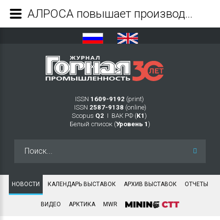
АЛРОСА повышает производительность подземной диспетчеризации за счет автоматизации процессов - Журнал Горная промышленность
ISSN
1609-9192
(print)
ISSN
2587-9138
(online)
Scopus
Q2
Ι ВАК РФ (
K1
)
Белый список (
Уровень 1
)
Искать...
НОВОСТИ
КАЛЕНДАРЬ ВЫСТАВОК
АРХИВ ВЫСТАВОК
ОТЧЕТЫ
ВИДЕО
АРКТИКА
MWR