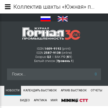
Коллектив шахты «Южная» празднует 15-летие предприятия - Журнал Горная промышленность
ISSN
1609-9192
(print)
ISSN
2587-9138
(online)
Scopus
Q2
Ι ВАК РФ (
K1
)
Белый список (
Уровень 1
)
Искать...
НОВОСТИ
КАЛЕНДАРЬ ВЫСТАВОК
АРХИВ ВЫСТАВОК
ОТЧЕТЫ
ВИДЕО
АРКТИКА
MWR