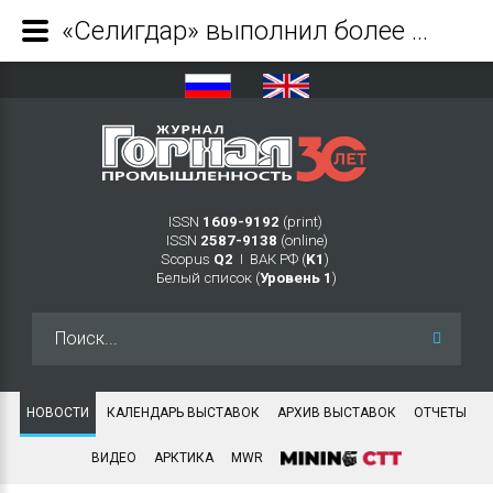
«Селигдар» выполнил более 35% работ по монтажу металлоконструкций производственного комплекса Хвойный - Журнал Горная промышленность
ISSN
1609-9192
(print)
ISSN
2587-9138
(online)
Scopus
Q2
Ι ВАК РФ (
K1
)
Белый список (
Уровень 1
)
Искать...
НОВОСТИ
КАЛЕНДАРЬ ВЫСТАВОК
АРХИВ ВЫСТАВОК
ОТЧЕТЫ
ВИДЕО
АРКТИКА
MWR