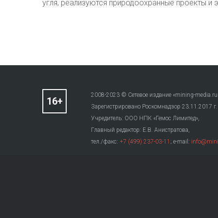
угля, реализуются природоохранные проекты и 
2008-2023 © Сетевое издание «mining-media.ru
Зарегистрировано Роскомнадзор 23.11.2017 г
Учредитель: ООО НПК «Гемос Лимитед»,
Главный редактор: Е.В. Анистратова,
тел./факс:
+7 (499) 237-03-11
; e-mail:
info@mini