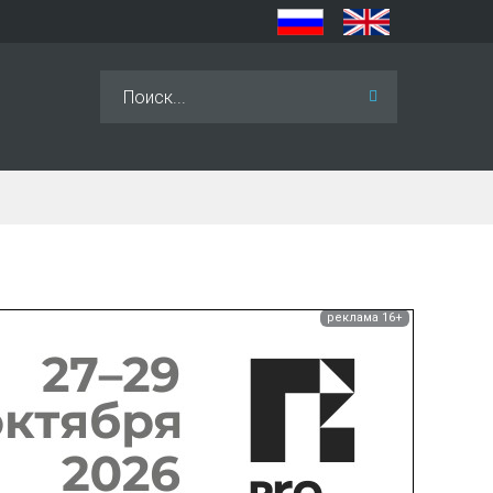
Искать...
реклама 16+