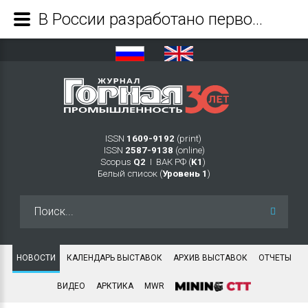
В России разработано первое ретрофит-решение: оно позволяет превращать старые самосвалы в роботов - Журнал Горная промышленность
ISSN
1609-9192
(print)
ISSN
2587-9138
(online)
Scopus
Q2
Ι ВАК РФ (
K1
)
Белый список (
Уровень 1
)
Искать...
НОВОСТИ
КАЛЕНДАРЬ ВЫСТАВОК
АРХИВ ВЫСТАВОК
ОТЧЕТЫ
ВИДЕО
АРКТИКА
MWR