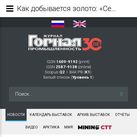
Как добывается золото: «Селигдар» проведет в центре Москвы фотовыставку - Журнал Горная промышленность
ISSN
1609-9192
(print)
ISSN
2587-9138
(online)
Scopus
Q2
Ι ВАК РФ (
K1
)
Белый список (
Уровень 1
)
Искать...
НОВОСТИ
КАЛЕНДАРЬ ВЫСТАВОК
АРХИВ ВЫСТАВОК
ОТЧЕТЫ
ВИДЕО
АРКТИКА
MWR