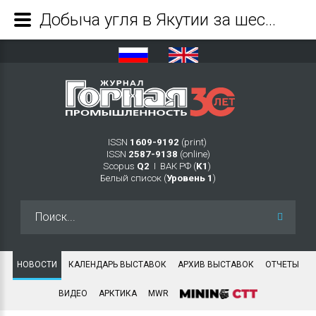
Добыча угля в Якутии за шесть месяцев выросла на 25% - Журнал Горная промышленность
ISSN
1609-9192
(print)
ISSN
2587-9138
(online)
Scopus
Q2
Ι ВАК РФ (
K1
)
Белый список (
Уровень 1
)
Искать...
НОВОСТИ
КАЛЕНДАРЬ ВЫСТАВОК
АРХИВ ВЫСТАВОК
ОТЧЕТЫ
ВИДЕО
АРКТИКА
MWR