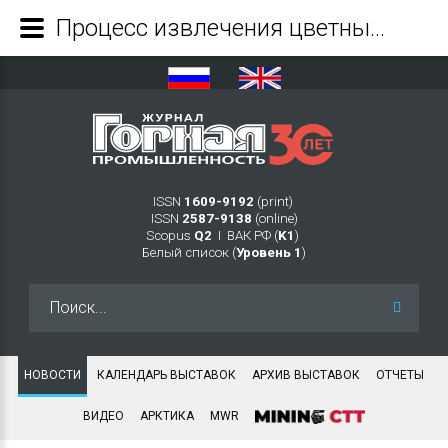
Процесс извлечения цветных и благородных металлов выходит на новый уровень - Журнал Горная промышленность
ISSN
1609-9192
(print)
ISSN
2587-9138
(online)
Scopus
Q2
Ι ВАК РФ (
K1
)
Белый список (
Уровень 1
)
Искать...
НОВОСТИ
КАЛЕНДАРЬ ВЫСТАВОК
АРХИВ ВЫСТАВОК
ОТЧЕТЫ
ВИДЕО
АРКТИКА
MWR