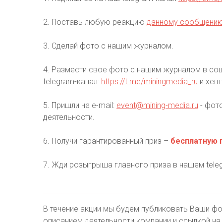
2. Поставь любую реакцию
данному сообщени
3. Сделай фото с нашим журналом.
4. Размести свое фото с нашим журналом в соц
telegram-канал:
https://t.me/miningmedia_ru
и хеш
5. Пришли на e-mail:
event@mining-media.ru
- фото
деятельности.
6. Получи гарантированный приз –
бесплатную 
7. Жди розыгрыша главного приза в нашем tele
В течение акции мы будем публиковать Ваши фо
описанием деятельности компании и ссылкой на