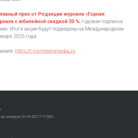
Главный приз от Редакции журнала «Горная
нала с юбилейной скидкой 30 %
, годовая подписка
ания. Итоги акции будут подведены на Международном
нваре 2025 года.
анале:
https://t.me/miningmedia_ru
»
. за номером Эл № ФС77-71589