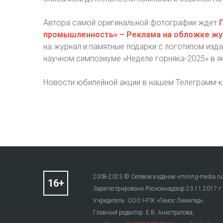
Автора самой оригинальной фотографии ждет
промышленность» – Реклама на обложке жур
на журнал и памятные подарки с логотипом изд
научном симпозиуме «Неделе горняка-2025» в я
Новости юбилейной акции в нашем Телеграмм-к
2008-2023 © Сетевое издание «mining-media.ru
Зарегистрировано Роскомнадзор 23.11.2017 г
Учредитель: ООО НПК «Гемос Лимитед»,
Главный редактор: Е.В. Анистратова,