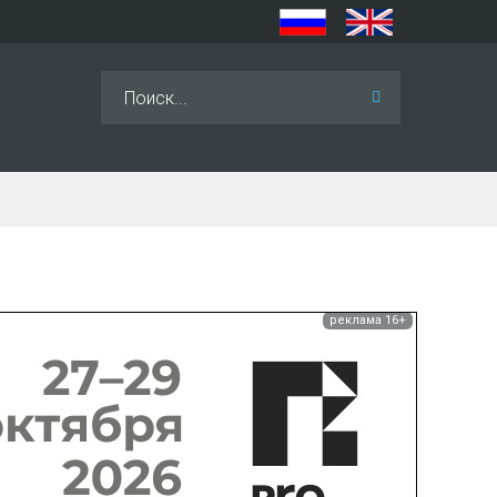
Искать...
реклама 16+