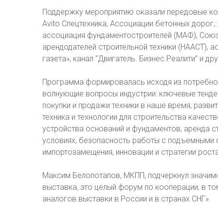
Поддержку мероприятию оказали передовые комп
Аvito Спецтехника, Ассоциации бетонных дорог
ассоциация фундаментостроителей (МАФ), Сою
арендодателей строительной техники (НААСТ), 
газета», канал “Двигатель. Бизнес Реалити” и дру
Программа формировалась исходя из потребнос
волнующие вопросы индустрии: ключевые тенден
покупки и продажи техники в наше время, разв
техника и технологии для строительства качес
устройства оснований и фундаментов, аренда с
условиях, безопасность работы с подъемными 
импортозамещения, инновации и стратегии роста
Максим Белопотапов, МКПП, подчеркнул значимо
выставка, это целый форум по кооперации, в т
аналогов выставки в России и в странах СНГ».