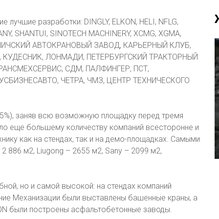
е лучшие разработки: DINGLY, ELKON, HELI, NFLG,
SANY, SHANTUI, SINOTECH MACHINERY, XCMG, XGMA,
ГАЛИЧСКИЙ АВТОКРАНОВЫЙ ЗАВОД, КАРЬЕРНЫЙ КЛУБ,
, КУДЕСНИК, ЛОНМАДИ, ПЕТЕРБУРГСКИЙ ТРАКТОРНЫЙ
АНСМЕХСЕРВИС, СДМ, ПАЛФИНГЕР, ПСТ,
СБИЗНЕСАВТО, ЧЕТРА, ЧМЗ, ЦЕНТР ТЕХНИЧЕСКОГО
 35%), заняв всю возможную площадку перед тремя
ло еще большему количеству компаний всесторонне и
ку как на стендах, так и на демо-площадках. Самыми
 886 м2, Liugong – 2655 м2, Sany – 2099 м2,
ной, но и самой высокой: на стендах компаний
ение Механизации были выставлены башенные краны, а
ON были построены асфальтобетонные заводы.