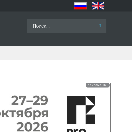
Искать...
реклама 16+