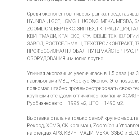
Среди экспонентов, лидеры рынка, представивши
HYUNDAI, LGCE, LGMG, LIUGONG, MEKA, MESDA, 
ZOOMLION, ВЕРТЕКС, ЗИПТЕХ, ГК ТРАДИЦИЯ, 
КВИНТМАДИ, КРАНЕКС, КРАНОВЫЕ ТЕХНОЛОГИИ
ЗАВОД, РОСТСЕЛЬМАШ, ТЕХСТРОЙКОНТРАКТ, ТР
ПРОФЕССИОНАЛ ГЛОБАЛ, ПУТЦМАЙСТЕР РУС, РУ
ОБОРУДОВАНИЯ и многие другие.
Уличная экспозиция увеличилась в 1,5 раза (на
павильонами МВЦ «Крокус Экспо». Это позволи
полномасштабно продемонстрировать свою техни
крупными стендами отличились компании XCMG - 2
Русбизнесавто – 1995 м2, ЦТО – 1490 м2.
Выставка стала не только самой крупномасштаб
Рекорд, XCMG, СК Кранмаш, Zoomlion и Управл
на стендах АРЗ, КВИНТМАДИ, МЕКА, ЗЗБО и ELK