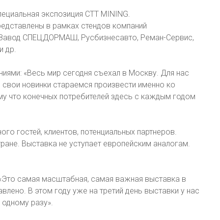
пециальная экспозиция CTT MINING.
редставлены в рамках стендов компаний
, Завод СПЕЦДОРМАШ, Русбизнесавто, Реман-Сервис,
 др.
иями: «Весь мир сегодня съехал в Москву. Для нас
е свои новинки стараемся произвести именно ко
ому что конечных потребителей здесь с каждым годом
ого гостей, клиентов, потенциальных партнеров.
тране. Выставка не уступает европейским аналогам.
 «Это самая масштабная, самая важная выставка в
влено. В этом году уже на третий день выставки у нас
 одному разу».