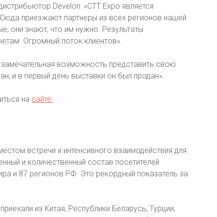
дистрибьютор Develon: «СТТ Expo является
Сюда приезжают партнеры из всех регионов нашей
е, они знают, что им нужно. Результаты
четам. Огромный поток клиентов».
то замечательная возможность представить свою
н, и в первый день выставки он был продан».
иться на
сайте.
местом встречи и интенсивного взаимодействия для
енный и количественный состав посетителей
мира и 87 регионов РФ. Это рекордный показатель за
риехали из Китая, Республики Беларусь, Турции,