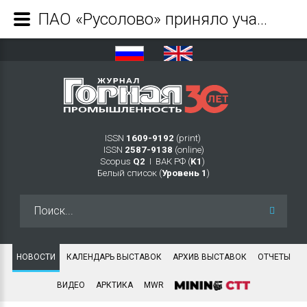
ПАО «Русолово» приняло участие в восстановлении и сохранении экосистемы Амурского бассейна - Журнал Горная промышленность
ISSN
1609-9192
(print)
ISSN
2587-9138
(online)
Scopus
Q2
Ι ВАК РФ (
K1
)
Белый список (
Уровень 1
)
Искать...
НОВОСТИ
КАЛЕНДАРЬ ВЫСТАВОК
АРХИВ ВЫСТАВОК
ОТЧЕТЫ
ВИДЕО
АРКТИКА
MWR