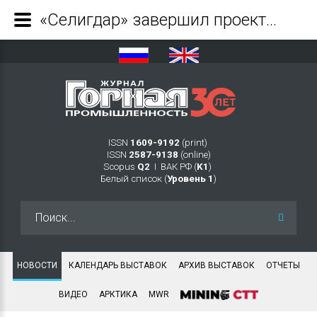
«Селигдар» завершил проектирование участка флотации на золотоизвлекательной фабрике Поиск - Журнал Горная промышленность
ISSN
1609-9192
(print)
ISSN
2587-9138
(online)
Scopus
Q2
Ι ВАК РФ (
K1
)
Белый список (
Уровень 1
)
Искать...
НОВОСТИ
КАЛЕНДАРЬ ВЫСТАВОК
АРХИВ ВЫСТАВОК
ОТЧЕТЫ
ВИДЕО
АРКТИКА
MWR