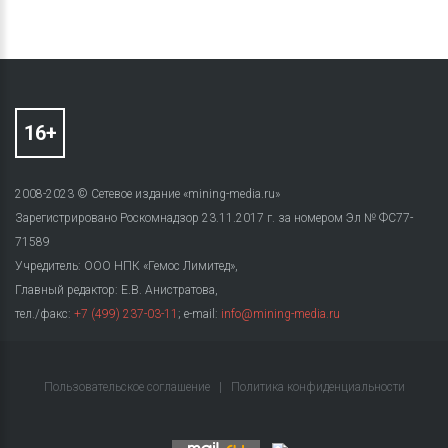
2008-2023 © Сетевое издание «mining-media.ru»
Зарегистрировано Роскомнадзор 23.11.2017 г. за номером Эл № ФС77-
71589
Учредитель: ООО НПК «Гемос Лимитед»,
Главный редактор: Е.В. Анистратова,
тел./факс:
+7 (499) 237-03-11
; e-mail:
info@mining-media.ru
Пользовательское соглашение
|
Политика конфиденциальности