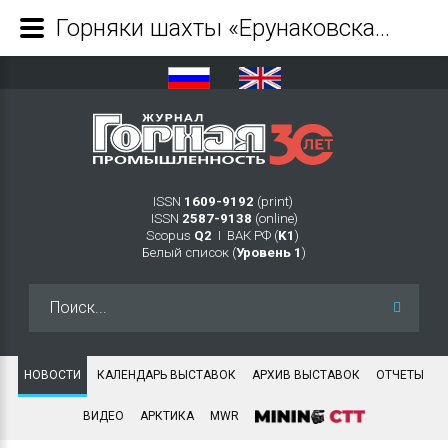
Горняки шахты «Ерунаковская-VIII» добыли 1 млн тонн угля с начала года - Журнал Горная промышленность
ISSN
1609-9192
(print)
ISSN
2587-9138
(online)
Scopus
Q2
Ι ВАК РФ (
K1
)
Белый список (
Уровень 1
)
Искать...
НОВОСТИ
КАЛЕНДАРЬ ВЫСТАВОК
АРХИВ ВЫСТАВОК
ОТЧЕТЫ
ВИДЕО
АРКТИКА
MWR