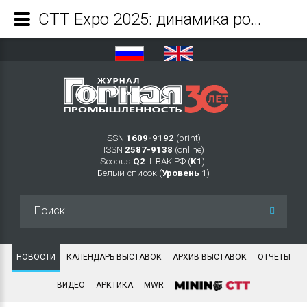
CTT Expo 2025: динамика роста главной выставки строительной техники и технологий - Журнал Горная промышленность
ISSN
1609-9192
(print)
ISSN
2587-9138
(online)
Scopus
Q2
Ι ВАК РФ (
K1
)
Белый список (
Уровень 1
)
Искать...
НОВОСТИ
КАЛЕНДАРЬ ВЫСТАВОК
АРХИВ ВЫСТАВОК
ОТЧЕТЫ
ВИДЕО
АРКТИКА
MWR