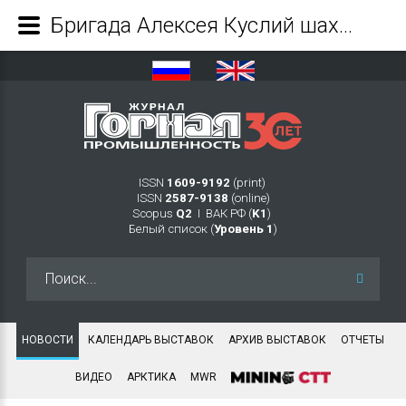
Бригада Алексея Куслий шахты «Усковская» добыла 1 миллион тонн угля с начала года - Журнал Горная промышленность
ISSN
1609-9192
(print)
ISSN
2587-9138
(online)
Scopus
Q2
Ι ВАК РФ (
K1
)
Белый список (
Уровень 1
)
Искать...
НОВОСТИ
КАЛЕНДАРЬ ВЫСТАВОК
АРХИВ ВЫСТАВОК
ОТЧЕТЫ
ВИДЕО
АРКТИКА
MWR