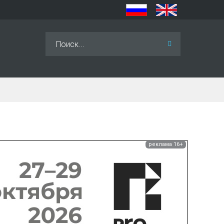
Искать...
реклама 16+